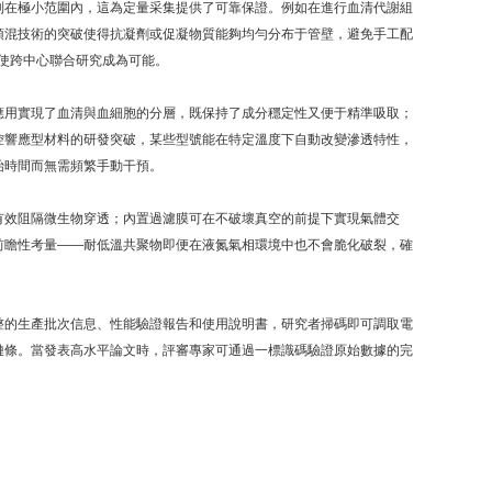
在極小范圍內，這為定量采集提供了可靠保證。例如在進行血清代謝組
預混技術的突破使得抗凝劑或促凝物質能夠均勻分布于管壁，避免手工配
使跨中心聯合研究成為可能。
用實現了血清與血細胞的分層，既保持了成分穩定性又便于精準吸取；
控響應型材料的研發突破，某些型號能在特定溫度下自動改變滲透特性，
始時間而無需頻繁手動干預。
效阻隔微生物穿透；內置過濾膜可在不破壞真空的前提下實現氣體交
前瞻性考量——耐低溫共聚物即便在液氮氣相環境中也不會脆化破裂，確
。
的生產批次信息、性能驗證報告和使用說明書，研究者掃碼即可調取電
鏈條。當發表高水平論文時，評審專家可通過一標識碼驗證原始數據的完