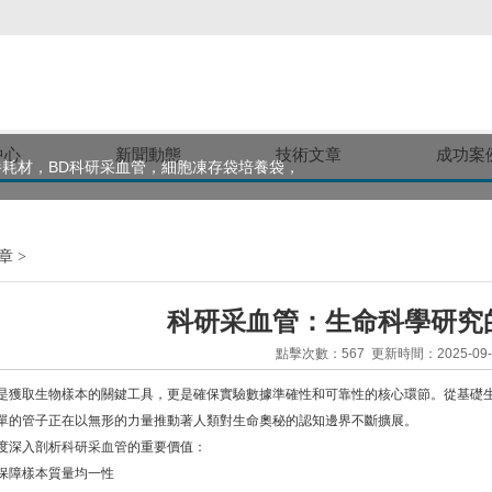
中心
新聞動態
技術文章
成功案
耗材，BD科研采血管，細胞凍存袋培養袋，
章
>
科研采血管：生命科學研究
點擊次數：567 更新時間：2025-09-
取生物樣本的關鍵工具，更是確保實驗數據準確性和可靠性的核心環節。從基礎生
單的管子正在以無形的力量推動著人類對生命奧秘的認知邊界不斷擴展。
深入剖析
科研采血管
的重要價值：
障樣本質量均一性