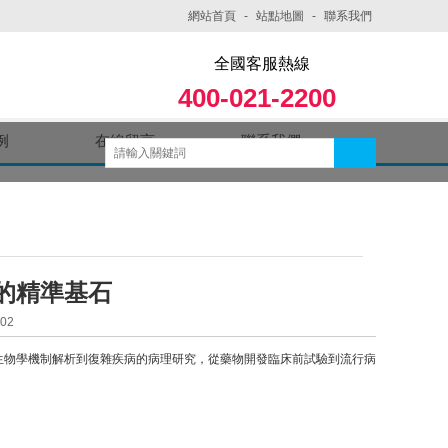
網站首頁
-
站點地圖
-
聯系我們
全國客服熱線
400-021-2200
例
在線留言
聯系我們
的精準基石
02
物學機制解析到復雜疾病的病理研究，從藥物開發臨床前試驗到流行病