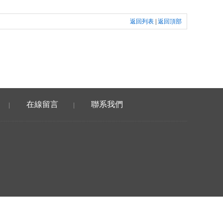
返回列表
|
返回頂部
在線留言
聯系我們
|
|