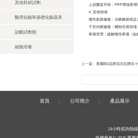
其他耗材試劑
上頜竇提升術：PRP增強骨增
4. 其他領域
醫用化驗和基礎化驗器具
慢性創面修復：治療糖尿病足潰
子宮內膜修復：輔助生殖領域，
診斷試劑類
疼痛管理：緩解慢性疼痛（如腰
細胞培養
上一篇：
美國BD品牌流式抗體在
首頁
公司簡介
產品展示
|
|
24小時咨詢熱
版權所有© 2026 