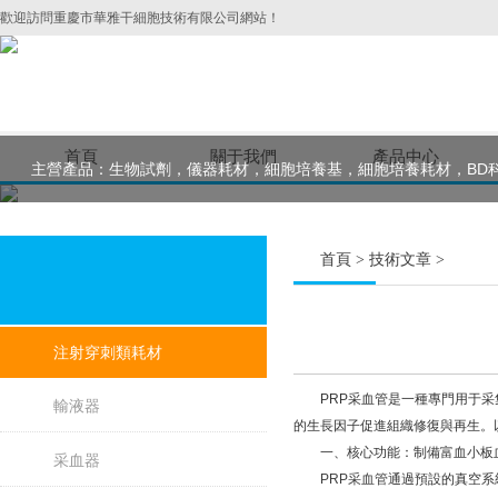
歡迎訪問重慶市華雅干細胞技術有限公司網站！
首頁
關于我們
產品中心
主營產品：生物試劑，儀器耗材，細胞培養基，細胞培養耗材，BD
首頁
>
技術文章
>
注射穿刺類耗材
PRP采血管是一種專門用于采集
輸液器
的生長因子促進組織修復與再生。
一、核心功能：制備富血小板血
采血器
PRP采血管
通過預設的真空系