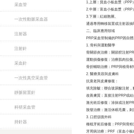
1.上層：貧血小板血漿（PPP
采血管
2.中層：富血小板血漿（PRP），
3.下層：紅細胞層。
一次性動脈采血器
通過專用轉移裝置或注射器抽取
二、臨床應用領域
注射器
PRP采血管制備的PRP因自體
1. 骨科與運動醫學
注射針
骨關節炎治療：關節腔注射PRP
運動損傷修復：治療肌肉拉傷、
采血針
骨折輔助治療：PRP與植骨材料聯
2. 醫療美容與皮膚科
一次性真空采血管
抗衰老與皮膚修復：
填充除皺：聯合玻尿酸注射，解
靜脈留置針
改善膚質：直接注射PRP或結合
激光術后修復：涂抹或注射PR
科研采血管
脫發治療：激活休眠毛囊，刺激
3. 口腔頜面外科
持針器
種植牙術后修復：PRP與骨粉
牙周病治療：PRF（富血小板纖